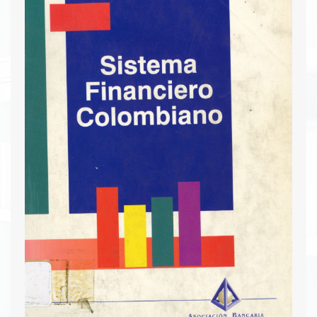
implementadas y sus resultados, abarcando
desde el modelo de sustitución de importaciones
hasta las políticas neoliberales y de apertura
económica. La obra también analiza la
integración como estrategia de desarrollo y los
retos económicos futuros del país. Es una
referencia esencial para entender la evolución de
la economía colombiana y las decisiones políticas
que la han moldeado.
Descargar PDF