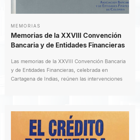
MEMORIAS
Memorias de la XXVIII Convención
Bancaria y de Entidades Financieras
Las memorias de la XXVIII Convención Bancaria
y de Entidades Financieras, celebrada en
Cartagena de Indias, reúnen las intervenciones
de destacadas figuras como el Presidente César
Gaviria Trujillo y el Ministro de Hacienda Rudolf
Hommes. También se destacan ponencias de
expertos nacionales e internacionales,
abordando temas como el desarrollo de la banca
en México y las reformas económicas en Europa
y América Latina. La Asobancaria, como