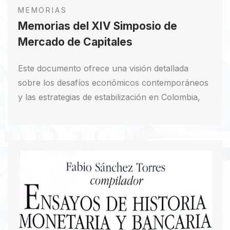
MEMORIAS
Memorias del XIV Simposio de
Mercado de Capitales
Este documento ofrece una visión detallada
sobre los desafíos económicos contemporáneos
y las estrategias de estabilización en Colombia,
abordando fenómenos inflacionarios persistentes
y las políticas necesarias para mitigarlos. Incluye
análisis de expertos sobre las repercusiones de
la inflación inercial en la economía, la
importancia de acuerdos sociales para frenar la
escalada de precios y la influencia de los flujos
de capital internacionales. Además, se discuten
innovaciones financieras como productos
derivados y titularización, destacando sus