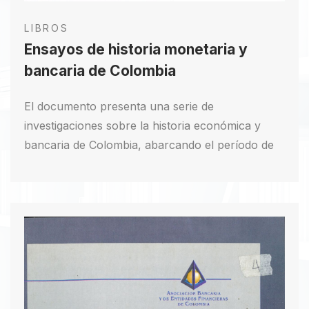
LIBROS
Ensayos de historia monetaria y
bancaria de Colombia
El documento presenta una serie de
investigaciones sobre la historia económica y
bancaria de Colombia, abarcando el período de
1850 a 1939. Explora la evolución monetaria, el
papel de los bancos privados en distintas
regiones y analiza políticas monetarias en
momentos de crisis. Destaca el uso de fuentes
primarias y la aplicación de la econometría en
algunos ensayos. En conjunto, estas
contribuciones buscan ampliar el entendimiento
del desarrollo económico del país y ofrecer