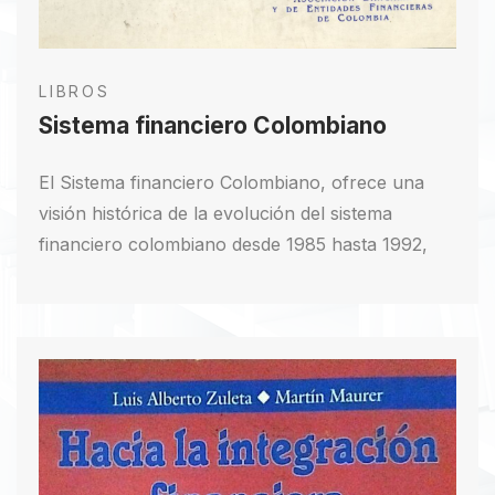
LIBROS
Sistema financiero Colombiano
El Sistema financiero Colombiano, ofrece una
visión histórica de la evolución del sistema
financiero colombiano desde 1985 hasta 1992,
destacando los cambios y contextos
macroeconómicos que lo han influenciado. Se
analiza la estructura del sistema financiero,
incluyendo diversos establecimientos de crédito,
organismos cooperativos, sociedades de
capitalización y otras entidades financieras. Se
enfoca en los bancos, corporaciones financieras
privadas y corporaciones de ahorro y vivienda,