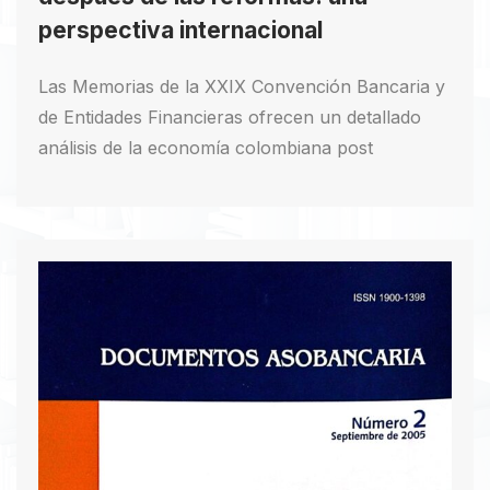
perspectiva internacional
Las Memorias de la XXIX Convención Bancaria y
de Entidades Financieras ofrecen un detallado
análisis de la economía colombiana post
reformas, con destacadas intervenciones de
expertos y autoridades en la época como el
Presidente Ernesto Samper Pizano, el Ministro
Guillermo Perry Rubio y el Superintendente
Jorge Castellanos Rueda. Se abordan temas
cruciales como la estabilización financiera en
países como Argentina, Brasil y Chile, el
financiamiento externo en economías
latinoamericanas y el uso de la tecnología en el
mercadeo financiero. Este compendio, con la
visión de Asobancaria, es esencial para