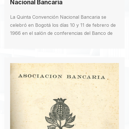
Nacional Bancaria
La Quinta Convención Nacional Bancaria se
celebró en Bogotá los días 10 y 11 de febrero de
1966 en el salón de conferencias del Banco de
Bogotá. Asistieron presidentes, gerentes
generales y altos ejecutivos de los bancos
afiliados. La convención se desarrolló en
sesiones plenarias para permitir la participación
de todos los delegados en los diversos temas. El
evento fue inaugurado por el Superintendente
Bancario, doctor Alfonso Muñoz Botero, quien
destacó la seguridad bancaria, la formación de
funcionarios y la necesidad de un estatuto sobre
crédito agropecuario. Se discutió el régimen de
inversiones forzosas y se designó una comisión