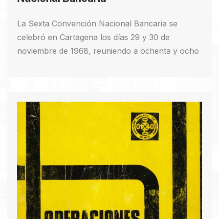
La Sexta Convención Nacional Bancaria se
celebró en Cartagena los días 29 y 30 de
noviembre de 1968, reuniendo a ochenta y ocho
delegados, observadores y varios invitados
especiales en el Club Cartagena. La primera
sesión plenaria, iniciada a las 10 de la mañana del
29 de noviembre, incluyó la lectura de mensajes
de invitados especiales ausentes, entre ellos el
Presidente de la República, Carlos Lleras
Restrepo, y el Presidente de la Corporación
Financiera Internacional, Martín Rosen. El
Presidente de la Asociación Bancaria, Jorge
Mejía Palacio, agradeció a Thomas de la Rue de
Colombia S.A. por su colaboración, destacando
la presencia de técnicos en mecanización