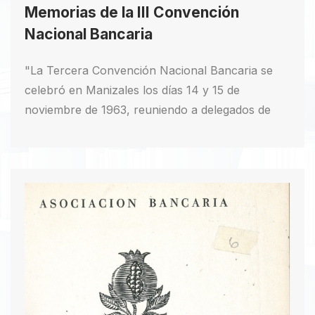
Memorias de la III Convención
Nacional Bancaria
"La Tercera Convención Nacional Bancaria se
celebró en Manizales los días 14 y 15 de
noviembre de 1963, reuniendo a delegados de
bancos y comités regionales de la Asociación
Bancaria. Las sesiones se realizaron en el Salón
de Conferencias del Banco de la República.
Inaugurada por el doctor Jorge Restrepo Hoyos,
presidente de la Asociación, la convención contó
con un saludo del alcalde de Manizales, doctor
Fernando Londoño y Londoño, y aprobó varias
mociones de saludo y duelo. La primera noche,
la Gobernación de Caldas y otras entidades
locales ofrecieron un cocktail-buffet en el