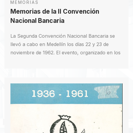
MEMORIAS
Memorias de la II Convención
Nacional Bancaria
La Segunda Convención Nacional Bancaria se
llevó a cabo en Medellín los días 22 y 23 de
noviembre de 1962. El evento, organizado en los
salones del Banco Comercial Antioqueño, se
dividió en cuatro comisiones temáticas: “Medidas
Económicas del Gobierno Nacional”,
“Financiación de la Inversión Privada y el Plan
General de Desarrollo”, “Canalización del Crédito
Externo” y “Sistemas Bancarios”. Estas
comisiones, lideradas por destacados expertos,
discutieron y presentaron sus propuestas, que
fueron aprobadas unánimemente en la sesión de