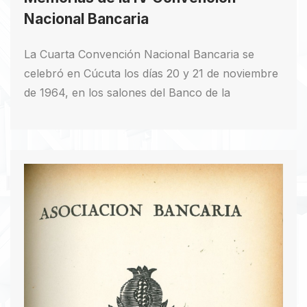
Nacional Bancaria
La Cuarta Convención Nacional Bancaria se
celebró en Cúcuta los días 20 y 21 de noviembre
de 1964, en los salones del Banco de la
República. Asistieron presidentes, gerentes
generales, altos ejecutivos y miembros de juntas
directivas de los bancos afiliados, así como
delegados de los comités de la Asociación
Bancaria. La convención fue inaugurada por el
doctor Jorge Restrepo Hoyos, presidente de la
Asociación Bancaria, seguido de un discurso del
gobernador de Norte de Santander, Alfonso Lara
Hernández, quien destacó la Asociación
Latinoamericana de Libre Comercio. Las sesiones
de estudio se dividieron en cuatro temas: Política