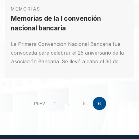
MEMORIAS
Memorias de la I convención
nacional bancaria
La Primera Convención Nacional Bancaria fue
convocada para celebrar el 25 aniversario de la
Asociación Bancaria. Se llevó a cabo el 30 de
noviembre y el 1 de diciembre. La oficina central
coordinó la logística para recibir a los delegados
provinciales en el aeropuerto y organizar
alojamiento y transporte. Asistieron gerentes,
PREV
1
…
5
6
subgerentes y miembros de juntas directivas de
bancos, gerentes de almacenes generales de
depósito y delegados de comités seccionales.
Descargar PDF