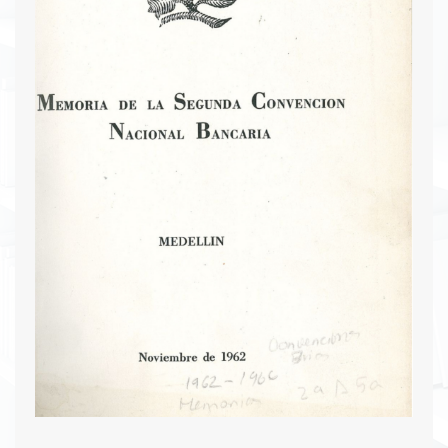
restaurante La Parrilla. El 15 de noviembre, tres
comisiones discutieron temas clave: la Junta
Monetaria, el Crédito de Fomento y la creación
de una Oficina Central de Riesgos. Todas las
resoluciones fueron aprobadas unánimemente,
destacando la ratificación del apoyo a las
atribuciones de la Junta Monetaria, el estudio del
crédito de fomento, y la recomendación de
establecer una oficina central de riesgos.
Además, se aprobó una contribución de $20,000
pesos para la reparación de la Catedral de
Manizales y se eligió a Cúcuta como la sede de la
próxima convención."
Descargar PDF