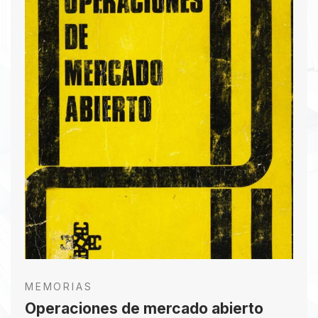
bancaria. Mejía Palacio también pronunció un
discurso inaugural, analizando la situación
económica de los últimos dos años y el
desarrollo del sector bancario. Posteriormente,
se leyeron mociones de saludo a varias
personalidades y se presentaron trabajos sobre
operaciones bancarias, crédito agrícola y
seguridad bancaria, formando tres comisiones de
estudio. A mediodía, Roy Rochford de Thomas de
la Rue dio una conferencia sobre métodos y
sistemas electrónicos aplicables a las
operaciones bancarias en Colombia.
Descargar PDF
MEMORIAS
Operaciones de mercado abierto