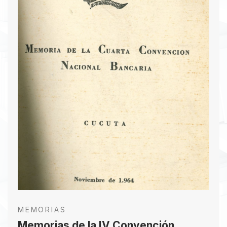
para elaborar una propuesta, que fue aprobada
posteriormente. En la segunda sesión se abordó
la seguridad bancaria, con estudios presentados
por el Comité de Cúcuta y el Banco Ganadero de
Barranquilla. La jornada concluyó con una cena
en el Hotel Tequendama, donde se pronunciaron
discursos sobre los temas tratados. La tercera
sesión plenaria consideró ponencias sobre
legislación bancaria, automatización de
operaciones y crédito para la exportación. Se
aprobó por unanimidad la propuesta de
Cartagena como sede de la próxima convención.
La convención finalizó con un coctel en el Banco
de la República.
Descargar PDF
MEMORIAS
Memorias de la IV Convención