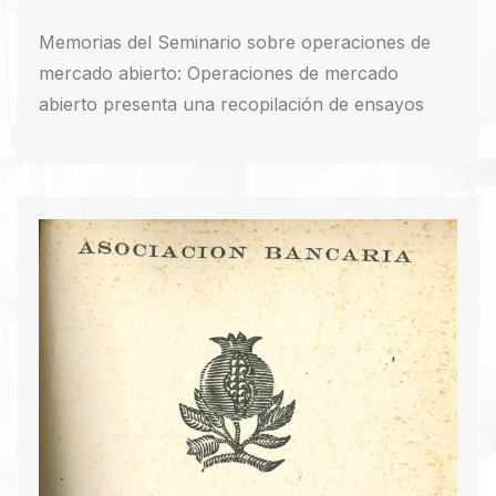
Memorias del Seminario sobre operaciones de
mercado abierto: Operaciones de mercado
abierto presenta una recopilación de ensayos
que surgen del seminario organizado por la
Asociación Bancaria de Colombia en septiembre
de 1976. Este documento explora las
Operaciones de Mercado Abierto (OMA) como
alternativas complementarias en el manejo
monetario del país. Incluye el documento base
preparado por el Departamento Económico de la
Asociación y los comentarios de expertos, con el
objetivo de aclarar conceptos y evaluar la
viabilidad de implementar estas operaciones en
Colombia.
Descargar PDF