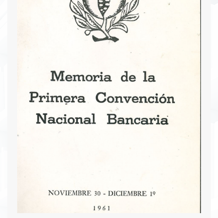
clausura. Durante la convención, se aprobaron
mociones de saludo a diversas autoridades y se
expresaron preocupaciones por la seguridad
bancaria, tras un asalto en el aeropuerto Las
Playas. Los asistentes visitaron instalaciones de
empresas como Coltejer y la Compañía
Colombiana de Tabaco, y participaron en
eventos sociales organizados por bancos locales.
La convención finalizó con un banquete en el
Club Campestre de Medellín, destacándose por la
colaboración y agradecimiento a los bancos y
funcionarios que facilitaron su desarrollo.
Descargar PDF