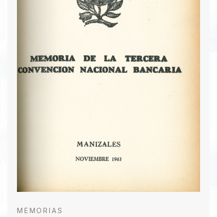
Económica General, Participación de la Banca
Colombiana en la Asociación Latinoamericana de
Libre Comercio, Costos Bancarios y Ahorro
Institucional en Colombia. En la sesión plenaria
del 21 de noviembre, se debatieron y adoptaron
las recomendaciones de las comisiones, y se
aprobó una moción de agradecimiento a los
funcionarios de la Asociación Bancaria por su
trabajo durante el año. La convención culminó
con un almuerzo en el Club del Comercio, donde
el doctor Guillermo Eliseo Suárez, presidente del
comité local de la Asociación, pronunció un
discurso de clausura.
Descargar PDF
MEMORIAS