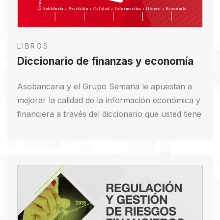
LIBROS
Diccionario de finanzas y economía
Asobancaria y el Grupo Semana le apuestan a
mejorar la calidad de la información económica y
financiera a través del diccionario que usted tiene
en sus manos, un nuevo referente de consulta
que no solo describe claramente más de 600
conceptos en el campo económico y financiero,
sino que también los contextualiza, en su
mayoría, al caso colombiano. La redacción, los
contenidos gráficos, las referencias cruzadas y
las aplicaciones a nuestro país, lo convierten en