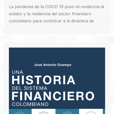
La pandemia de la COVID 19 puso en evidencia la
solidez y la resiliencia del sector financiero
colombiano para contribuir a la dinámica de
crecimiento de la economía y también mostró
que los mercados financieros, además de ser
profundos y eficientes, deben ser ampliamente
inclusivos si se pretende reducir las
desigualdades y mejorar la capacidad económica
de hogares y empresas ante choques
imprevistos. El camino recorrido ha sido
satisfactorio, pero el que nos falta por andar
será decisivo para garantizar las anheladas
sendas de bienestar y desarrollo inclusivo.
Descargar PDF