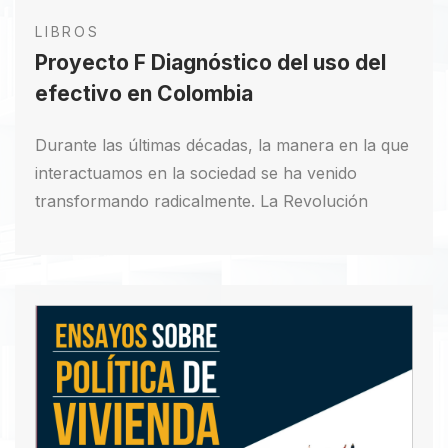
LIBROS
Proyecto F Diagnóstico del uso del
efectivo en Colombia
Durante las últimas décadas, la manera en la que
interactuamos en la sociedad se ha venido
transformando radicalmente. La Revolución
Digital, considerada por varios expertos como un
hito tan preponderante como la primera
Revolución Industrial, más allá de transformar la
manera en la que desempeñamos nuestras
labores productivas ha cambiado
significativamente la forma en que nos
comunicamos, nos identificamos, e incluso
interactuamos.