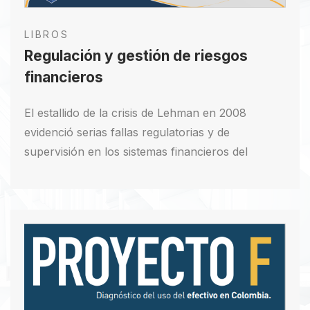
LIBROS
Regulación y gestión de riesgos
financieros
El estallido de la crisis de Lehman en 2008
evidenció serias fallas regulatorias y de
supervisión en los sistemas financieros del
mundo desarrollado. En consecuencia, el Comité
de Supervisión Bancaria de Basilea (CSB) tuvo
que “rayar” nuevamente la cancha y
replantearse los modelos de “banca universal”,
con el fin de mejorar los esquemas de
regulación-supervisión a nivel global.
Descargar PDF