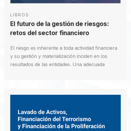
LIBROS
El futuro de la gestión de riesgos:
retos del sector financiero
El riesgo es inherente a toda actividad financiera
y su gestión y materialización inciden en los
resultados de las entidades. Una adecuada
gestión de riesgos es necesaria para que las
entidades financieras lleven a cabo su operación
en el marco de los objetivos definidos por la
organización, al mismo tiempo que preservan su
propia estabilidad y la del sistema, estableciendo
estrategias y planes de acción que permitan
hacer frente a la incertidumbre de eventos
futuros, reducir pérdidas inesperadas y generar