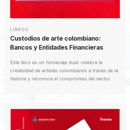
LIBROS
Custodios de arte colombiano:
Bancos y Entidades Financieras
Este libro es un homenaje dual: celebra la
creatividad de artistas colombianos a través de la
historia y reconoce el compromiso del sector
bancario y financiero en la preservación y
promoción del arte y patrimonio cultural de
Colombia. Asobancaria destaca la importancia del
arte como expresión de identidad y nación,
subrayando el deber de proteger y estimular la
creación artística. Además, se presenta un relato