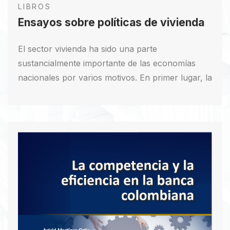
LIBROS
Ensayos sobre políticas de vivienda
El sector vivienda ha sido una parte
sustancialmente importante de las economías
nacionales por varios motivos. En primer lugar, la
vivienda representa una proporción significativa
de la riqueza y el consumo de las familias por lo
que el desempeño del sector afecta directamente
el comportamiento de un gran número de
resultados económicos y sociales. Así mismo,
puesto que la vivienda es un bien de larga
duración cuyo mercado se ajusta en períodos
amplios de tiempo, los ciclos del sector suelen
estar estrechamente relacionados con el curso
de los ciclos económicos. Por consiguiente, los