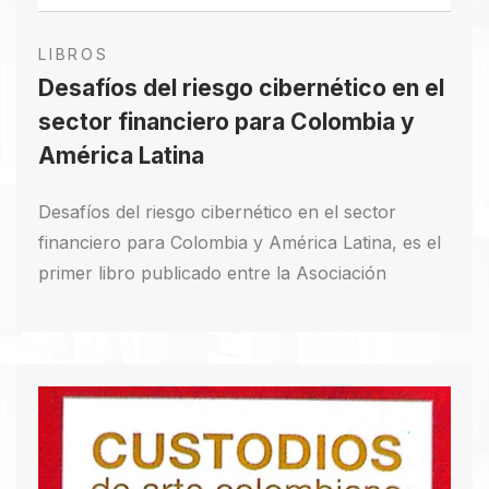
LIBROS
Desafíos del riesgo cibernético en el
sector financiero para Colombia y
América Latina
Desafíos del riesgo cibernético en el sector
financiero para Colombia y América Latina, es el
primer libro publicado entre la Asociación
Bancaria y Entidades Financieras de Colombia –
ASOBANCARIA y la Secretaría General de la
Organización de los Estados Americanos (OEA).
Se trata de un documento que reúne un
conjunto de investigaciones y publicaciones
especializadas sobre el estado del arte de la
ciberseguridad y su relación con el sistema