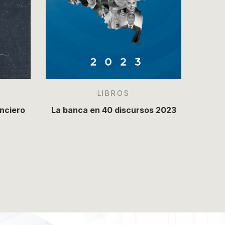
LIBROS
anciero
La banca en 40 discursos 2023
Dic