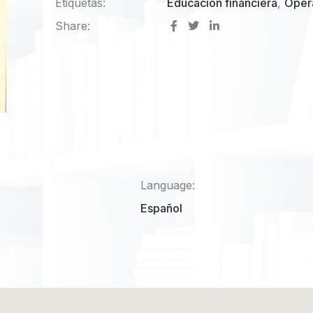
Etiquetas:
Educación financiera
,
Oper
Share:
Language:
Español